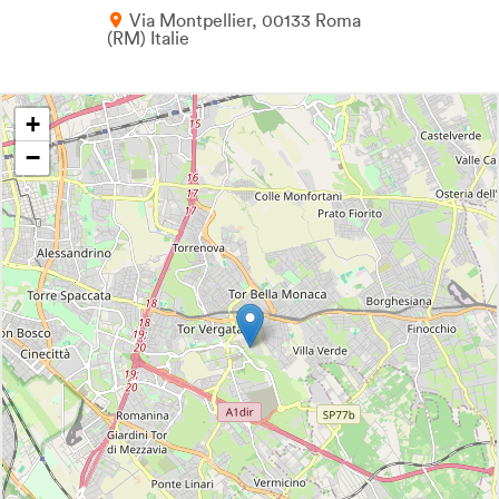
Via Montpellier
00133
Roma
RM
Italie
+
−