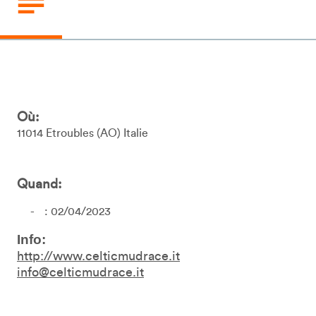
Où:
11014
Etroubles
AO
Italie
Quand:
: 02/04/2023
Info:
http://www.celticmudrace.it
info@celticmudrace.it