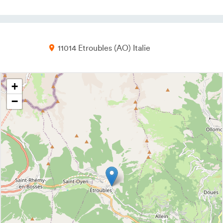
11014
Etroubles
AO
Italie
+
−