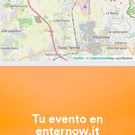
| ©
contributors
Leaflet
OpenStreetMap
Tu evento en
enternow.it