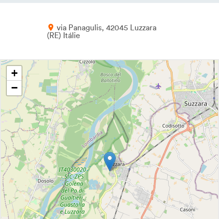
via Panagulis
42045
Luzzara
RE
Itálie
+
−