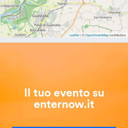
| ©
contributors
Leaflet
OpenStreetMap
Il tuo evento su
enternow.it